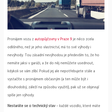
Pronájem vozu z
autopůjčovny v Praze 9
je něco zcela
odlišného, než je jeho vlastnictví, má to své výhody i
nevýhody. Tou zásadní nevýhodou je především to, že ho
nemáte jaksi v garáži, a že do něj nemůžete usednout,
kdykoli se vám zlíbí. Pokud jej ale nepotřebujete stále a
vystačíte s pronájmem občasným (a ten může být i
dlouhodobý, záleží na způsobu využití), pak už se objevují
spíše jen výhody.
Nestaráte se o technický stav
– každé vozidlo, které máte