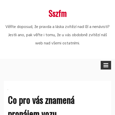
Skip
Sszfm
to
content
Věříte doposud, že pravda a láska zvítězí nad lží a nenávistí?
Jestli ano, pak věřte i tomu, že u vás obdobně zvítězí náš
web nad všemi ostatními.
Co pro vás znamená
pronájem vozu