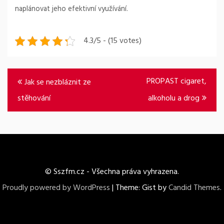
naplánovat jeho efektivní využívání.
4.3/5 - (15 votes)
Navigace
PROPAST cigaret,
Jak se nezbláznit ze
pro
stěhování
alkoholu a drog
příspěvek
© Sszfm.cz - Všechna práva vyhrazena.
Proudly powered by WordPress
|
Theme: Gist by
Candid Themes
.