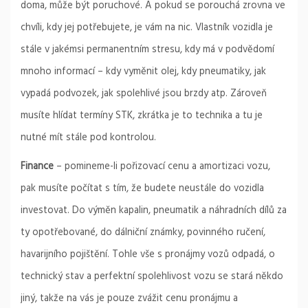
doma, může být poruchové. A pokud se porouchá zrovna ve
chvíli, kdy jej potřebujete, je vám na nic. Vlastník vozidla je
stále v jakémsi permanentním stresu, kdy má v podvědomí
mnoho informací – kdy vyměnit olej, kdy pneumatiky, jak
vypadá podvozek, jak spolehlivé jsou brzdy atp. Zároveň
musíte hlídat termíny STK, zkrátka je to technika a tu je
nutné mít stále pod kontrolou.
Finance
– pomineme-li pořizovací cenu a amortizaci vozu,
pak musíte počítat s tím, že budete neustále do vozidla
investovat. Do výměn kapalin, pneumatik a náhradních dílů za
ty opotřebované, do dálniční známky, povinného ručení,
havarijního pojištění. Tohle vše s pronájmy vozů odpadá, o
technický stav a perfektní spolehlivost vozu se stará někdo
jiný, takže na vás je pouze zvážit cenu pronájmu a