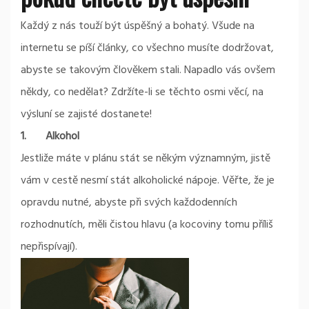
Každý z nás touží být úspěšný a bohatý. Všude na
internetu se píší články, co všechno musíte dodržovat,
abyste se takovým člověkem stali. Napadlo vás ovšem
někdy, co nedělat? Zdržíte-li se těchto osmi věcí, na
výsluní se zajisté dostanete!
1.
Alkohol
Jestliže máte v plánu stát se někým významným, jistě
vám v cestě nesmí stát alkoholické nápoje. Věřte, že je
opravdu nutné, abyste při svých každodenních
rozhodnutích, měli čistou hlavu (a kocoviny tomu příliš
nepřispívají).