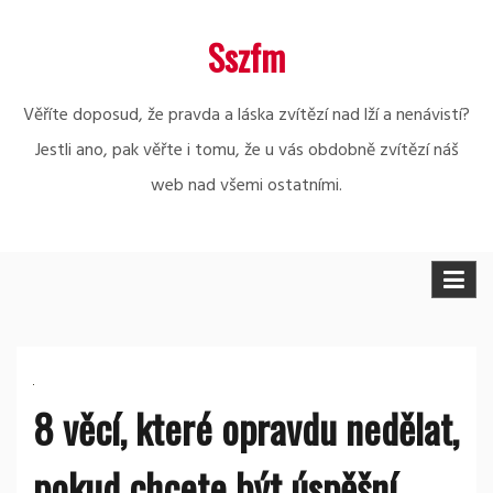
Skip
Sszfm
to
content
Věříte doposud, že pravda a láska zvítězí nad lží a nenávistí?
Jestli ano, pak věřte i tomu, že u vás obdobně zvítězí náš
web nad všemi ostatními.
8 věcí, které opravdu nedělat,
pokud chcete být úspěšní