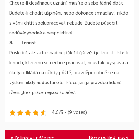
Chcete-li dosáhnout uznání, musíte o sebe řádně dbát.
Budete-li chodit ušpinění, nebo dokonce smradlaví, nikdo
s vámi chtít spolupracovat nebude. Budete působit
nedůvěryhodně a nespolehlivě.
8.
Lenost
Poslední, ale zato snad nejdůležitější věcí je lenost. Jste-li
lenoch, kterému se nechce pracovat, neustále vyspává a
úkoly odkládá na někdy příště, pravděpodobně se na
výsluní nikdy nedostanete. Přece jen je pravdou lidové
rčení: „Bez práce nejsou koláče.“.
4.6/5 - (9 votes)
Navigace
Nový pohled, nový
Bylinková péče pro