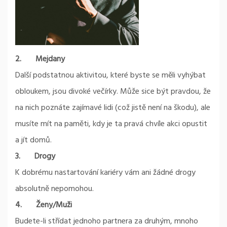
2.
Mejdany
Další podstatnou aktivitou, které byste se měli vyhýbat
obloukem, jsou divoké večírky. Může sice být pravdou, že
na nich poznáte zajímavé lidi (což jistě není na škodu), ale
musíte mít na paměti, kdy je ta pravá chvíle akci opustit
a jít domů.
3.
Drogy
K dobrému nastartování kariéry vám ani žádné drogy
absolutně nepomohou.
4.
Ženy/Muži
Budete-li střídat jednoho partnera za druhým, mnoho