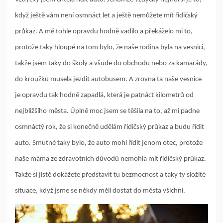
když ještě vám není osmnáct let a ještě nemůžete mít řidičský
průkaz. A mě tohle opravdu hodně vadilo a překáželo mi to,
protože taky hloupé na tom bylo, že naše rodina byla na vesnici,
takže jsem taky do školy a všude do obchodu nebo za kamarády,
do kroužku musela jezdit autobusem. A zrovna ta naše vesnice
je opravdu tak hodně zapadlá, která je patnáct kilometrů od
nejbližšího města. Úplně moc jsem se těšila na to, až mi padne
osmnáctý rok, že si konečně udělám řidičský průkaz a budu řídit
auto. Smutné taky bylo, že auto mohl řídit jenom otec, protože
naše máma ze zdravotních důvodů nemohla mít řidičský průkaz.
Takže si jistě dokážete představit tu bezmocnost a taky ty složité
situace, když jsme se někdy měli dostat do města všichni.