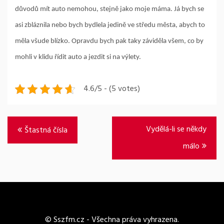
důvodů mít auto nemohou, stejně jako moje máma. Já bych se
asi zbláznila nebo bych bydlela jedině ve středu města, abych to
měla všude blízko. Opravdu bych pak taky záviděla všem, co by
mohli v klidu řídit auto a jezdit si na výlety.
4.6/5 - (5 votes)
Navigace
Vydělá-li se někdy
Štastná čísla
pro
málo
příspěvek
© Sszfm.cz - Všechna práva vyhrazena.