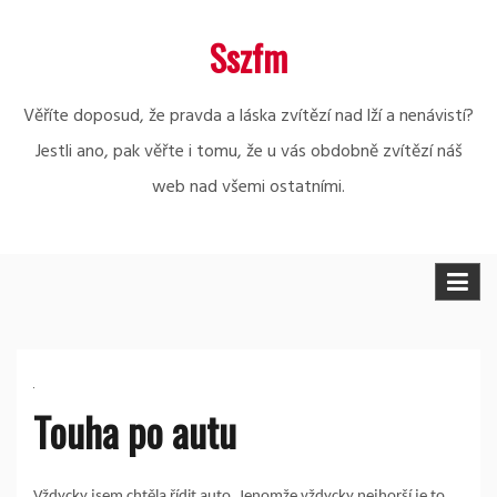
Skip
Sszfm
to
content
Věříte doposud, že pravda a láska zvítězí nad lží a nenávistí?
Jestli ano, pak věřte i tomu, že u vás obdobně zvítězí náš
web nad všemi ostatními.
Touha po autu
Vždycky jsem chtěla řídit auto. Jenomže vždycky nejhorší je to,