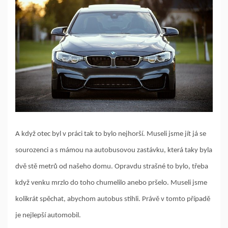
A když otec byl v práci tak to bylo nejhorší. Museli jsme jít já se
sourozenci a s mámou na autobusovou zastávku, která taky byla
dvě stě metrů od našeho domu. Opravdu strašné to bylo, třeba
když venku mrzlo do toho chumelilo anebo pršelo. Museli jsme
kolikrát spěchat, abychom autobus stihli. Právě v tomto případě
je nejlepší automobil.