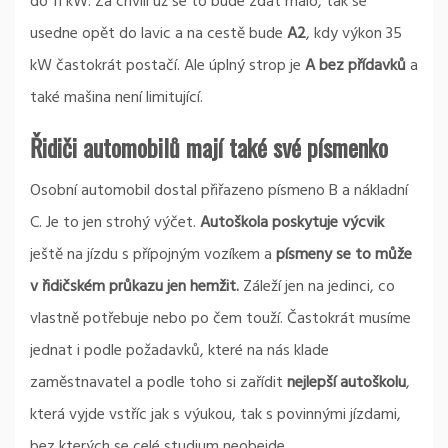
do 11 kW. Za chvíli už se to bude zdát málo, tak se
usedne opět do lavic a na cestě bude
A2
, kdy výkon 35
kW častokrát postačí. Ale úplný strop je
A bez přídavků
a
také mašina není limitující.
Řidiči automobilů mají také své písmenko
Osobní automobil dostal přiřazeno písmeno B a nákladní
C. Je to jen strohý výčet.
Autoškola poskytuje výcvik
ještě na jízdu s přípojným vozíkem a
písmeny se to může
v řidičském průkazu jen hemžit.
Záleží jen na jedinci, co
vlastně potřebuje nebo po čem touží. Častokrát musíme
jednat i podle požadavků, které na nás klade
zaměstnavatel a podle toho si zařídit
nejlepší autoškolu
,
která vyjde vstříc jak s výukou, tak s povinnými jízdami,
bez kterých se celé studium neobejde.