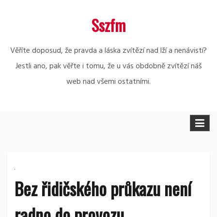
Skip
Sszfm
to
content
Věříte doposud, že pravda a láska zvítězí nad lží a nenávistí?
Jestli ano, pak věřte i tomu, že u vás obdobně zvítězí náš
web nad všemi ostatními.
Bez řidičského průkazu není
radno do provozu