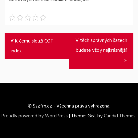
Navigace
V těch správných šatech
K čemu slouží COT
pro
budete vždy nejkrásnější!
index
příspěvek
© Sszfm.cz - Všechna práva vyhrazena.
Proudly powered by WordPress
|
Theme: Gist by
Candid Themes
.