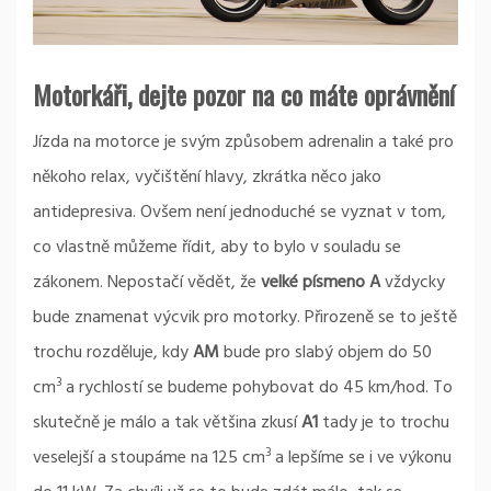
Motorkáři, dejte pozor na co máte oprávnění
Jízda na motorce je svým způsobem adrenalin a také pro
někoho relax, vyčištění hlavy, zkrátka něco jako
antidepresiva. Ovšem není jednoduché se vyznat v tom,
co vlastně můžeme řídit, aby to bylo v souladu se
zákonem. Nepostačí vědět, že
velké písmeno A
vždycky
bude znamenat výcvik pro motorky. Přirozeně se to ještě
trochu rozděluje, kdy
AM
bude pro slabý objem do 50
3
cm
a rychlostí se budeme pohybovat do 45 km/hod. To
skutečně je málo a tak většina zkusí
A1
tady je to trochu
3
veselejší a stoupáme na 125 cm
a lepšíme se i ve výkonu