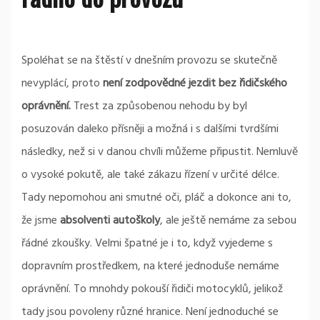
Spoléhat se na štěstí v dnešním provozu se skutečně
nevyplácí, proto
není zodpovědné jezdit bez řidičského
oprávnění.
Trest za způsobenou nehodu by byl
posuzován daleko přísněji a možná i s dalšími tvrdšími
následky, než si v danou chvíli můžeme připustit. Nemluvě
o vysoké pokutě, ale také zákazu řízení v určité délce.
Tady nepomohou ani smutné oči, pláč a dokonce ani to,
že jsme
absolventi autoškoly
, ale ještě nemáme za sebou
řádné zkoušky. Velmi špatné je i to, když vyjedeme s
dopravním prostředkem, na které jednoduše nemáme
oprávnění. To mnohdy pokouší řidiči motocyklů, jelikož
tady jsou povoleny různé hranice. Není jednoduché se