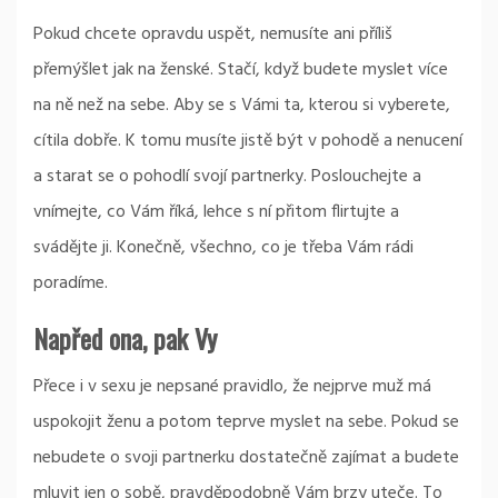
Pokud chcete opravdu uspět, nemusíte ani příliš
přemýšlet
jak na ženské
. Stačí, když budete myslet více
na ně než na sebe. Aby se s Vámi ta, kterou si vyberete,
cítila dobře. K tomu musíte jistě být v pohodě a nenucení
a starat se o pohodlí svojí partnerky. Poslouchejte a
vnímejte, co Vám říká, lehce s ní přitom flirtujte a
svádějte ji. Konečně, všechno, co je třeba Vám rádi
poradíme.
Napřed ona, pak Vy
Přece i v sexu je nepsané pravidlo, že nejprve muž má
uspokojit ženu a potom teprve myslet na sebe. Pokud se
nebudete o svoji partnerku dostatečně zajímat a budete
mluvit jen o sobě, pravděpodobně Vám brzy uteče. To