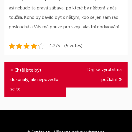
asi nebude ta pravá zábava, po které by některá z nás
toužila. Koho by bavilo být s někým, kdo se jen sám rád
poslouchá a Vás má pouze pro svoje vlastní obdivování.
4.2/5 - (5 votes)
Navigace
Dají se vyrobit na
Chtěl jste být
pro
dokonalý, ale nepovedlo
počkání!
příspěvek
se to