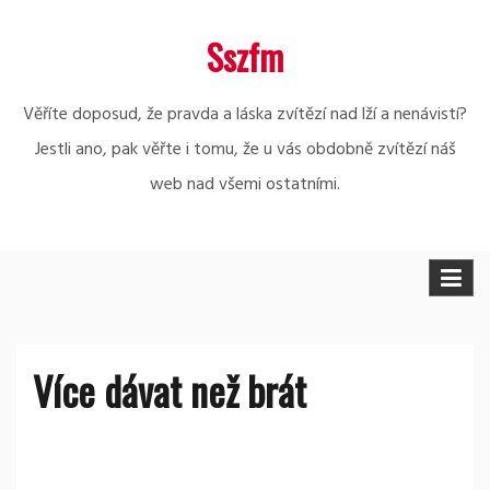
Skip
Sszfm
to
content
Věříte doposud, že pravda a láska zvítězí nad lží a nenávistí?
Jestli ano, pak věřte i tomu, že u vás obdobně zvítězí náš
web nad všemi ostatními.
Více dávat než brát