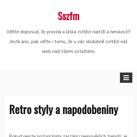
Skip
Sszfm
to
content
Věříte doposud, že pravda a láska zvítězí nad lží a nenávistí?
Jestli ano, pak věřte i tomu, že u vás obdobně zvítězí náš
web nad všemi ostatními.
Retro styly a napodobeniny
Pokud nejste notorickými zastánci nejnovějších trendů, je