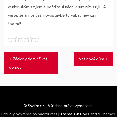
venkovským stylem a pořiďte si něco v rurálním stylu. A
věřte, že ani ve vaší novostavbě to vůbec nevyzní
špatně!
Navigace
Záclony dotváří váš
Váš nový dům
pro
domov
příspěvek
© Sszfm.cz - Všechna práva vyhrazena.
Proudly powered by WordPress
|
Theme: Gist by
Candid Themes
.