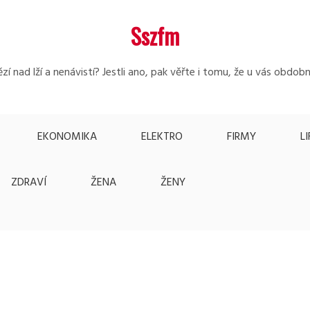
Sszfm
zí nad lží a nenávistí? Jestli ano, pak věřte i tomu, že u vás obdo
EKONOMIKA
ELEKTRO
FIRMY
L
ZDRAVÍ
ŽENA
ŽENY