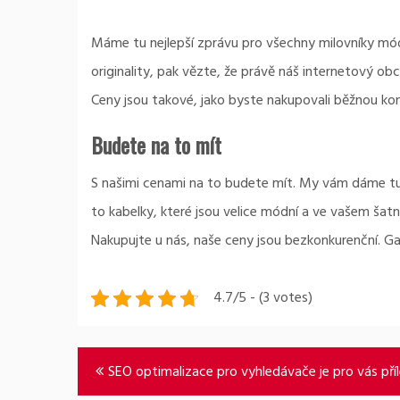
Máme tu nejlepší zprávu pro všechny milovníky módy
originality, pak vězte, že právě náš internetový 
Ceny jsou takové, jako byste nakupovali běžnou konf
Budete na to mít
S našimi cenami na to budete mít. My vám dáme tu 
to kabelky, které jsou velice módní a ve vašem šat
Nakupujte u nás, naše ceny jsou bezkonkurenční. G
4.7/5 - (3 votes)
Navigace
SEO optimalizace pro vyhledávače je pro vás příl
pro