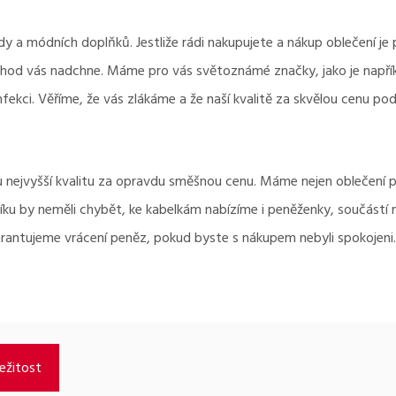
 a módních doplňků. Jestliže rádi nakupujete a nákup oblečení je p
obchod vás nadchne. Máme pro vás světoznámé značky, jako je napří
ekci. Věříme, že vás zlákáme a že naší kvalitě za skvělou cenu pod
nejvyšší kvalitu za opravdu směšnou cenu. Máme nejen oblečení p
níku by neměli chybět, ke kabelkám nabízíme i peněženky, součástí 
arantujeme vrácení peněz, pokud byste s nákupem nebyli spokojeni.
ežitost