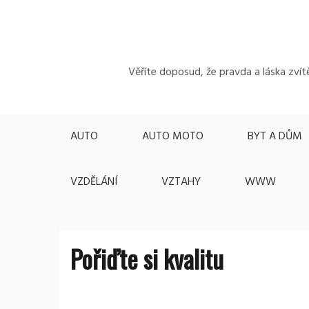
Skip
to
content
Věříte doposud, že pravda a láska zvítě
AUTO
AUTO MOTO
BYT A DŮM
VZDĚLÁNÍ
VZTAHY
WWW
Pořiďte si kvalitu