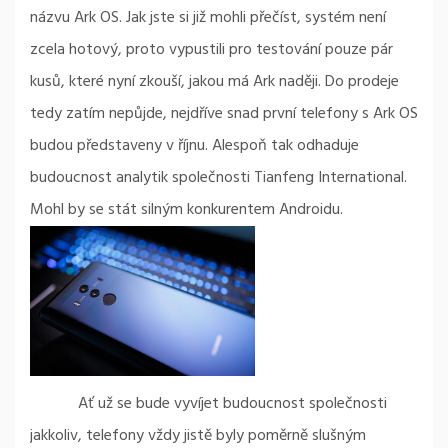
názvu Ark OS. Jak jste si již mohli přečíst, systém není
zcela hotový, proto vypustili pro testování pouze pár
kusů, které nyní zkouší, jakou má Ark naději. Do prodeje
tedy zatím nepůjde, nejdříve snad první telefony s Ark OS
budou představeny v říjnu. Alespoň tak odhaduje
budoucnost analytik společnosti Tianfeng International.
Mohl by se stát silným konkurentem Androidu.
Ať už se bude vyvíjet budoucnost společnosti
jakkoliv, telefony vždy jistě byly poměrně slušným