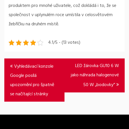
produktem pro mnohé uživatele, což dokládá i to, že se
společnost v uplynulém roce umístila v celosvětovém
žebříčku na druhém místě.
4.1/5 - (13 votes)
Navigace
LED žárovka GU10 6 W
Vyhledávací konzole
pro
jako náhrada halogenové
Google posílá
příspěvek
upozornění pro špatně
50 W „bodovky“
se načítající stránky