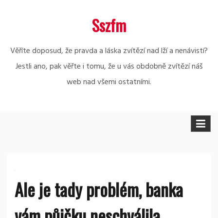
Skip
Sszfm
to
content
Věříte doposud, že pravda a láska zvítězí nad lží a nenávistí?
Jestli ano, pak věřte i tomu, že u vás obdobně zvítězí náš
web nad všemi ostatními.
Ale je tady problém, banka
vám půjčku neschválila